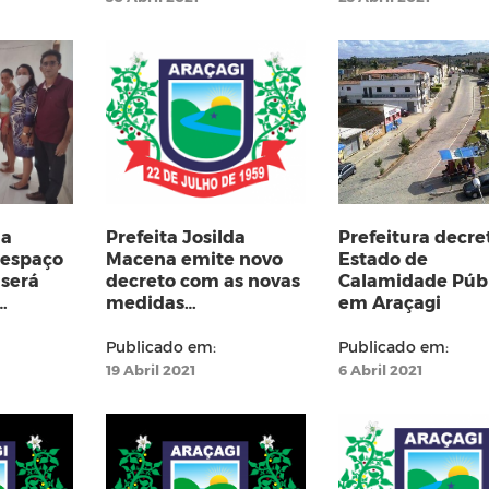
da
Prefeita Josilda
Prefeitura decre
 espaço
Macena emite novo
Estado de
será
decreto com as novas
Calamidade Púb
medidas
em Araçagi
o
emergenciais no
 Maria
combate ao
Publicado em:
Publicado em:
Coronavírus
19 Abril 2021
6 Abril 2021