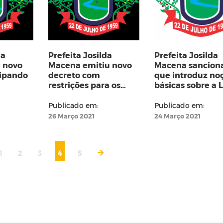
da
Prefeita Josilda
Prefeita Josilda
 novo
Macena emitiu novo
Macena sanciona
cipando
decreto com
que introduz no
restrições para os
básicas sobre a L
próximos dias
Maria da Penha 
Escolas do muni
Publicado em:
Publicado em:
26 Março 2021
24 Março 2021
1
2
3
4
5