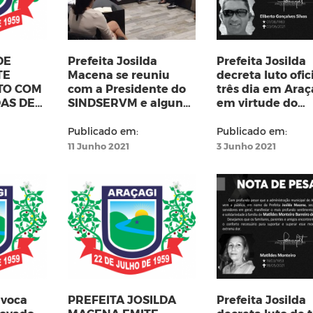
DE
Prefeita Josilda
Prefeita Josilda
TE
Macena se reuniu
decreta luto ofic
TO COM
com a Presidente do
três dia em Araç
AS DE
SINDSERVM e alguns
em virtude do
professores pra tratar
falecimento de
S
de assuntos da
Eliberto Gonçalv
Publicado em:
Publicado em:
categoria
11 Junho 2021
3 Junho 2021
nvoca
PREFEITA JOSILDA
Prefeita Josilda