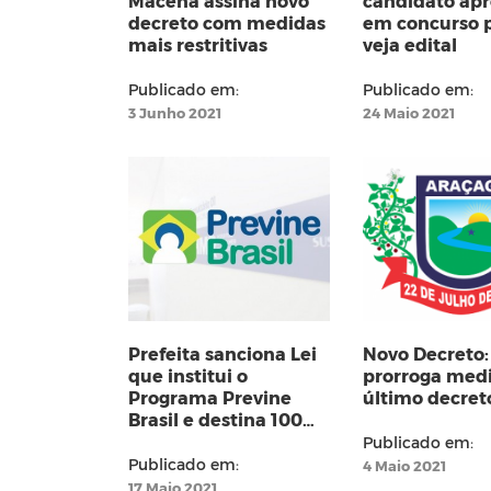
Macena assina novo
candidato ap
decreto com medidas
em concurso p
mais restritivas
veja edital
Publicado em:
Publicado em:
3 Junho 2021
24 Maio 2021
Prefeita sanciona Lei
Novo Decreto:
que institui o
prorroga med
Programa Previne
último decret
Brasil e destina 100%
do repasse para os
Publicado em:
profissionais da
Publicado em:
4 Maio 2021
Saúde
17 Maio 2021