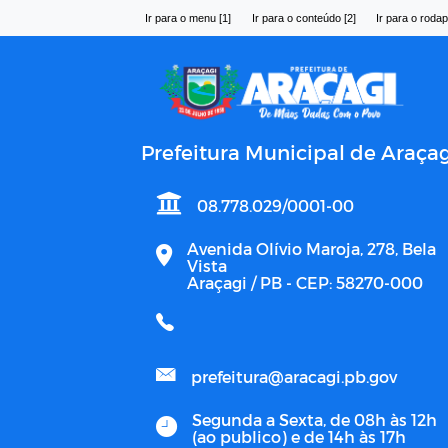
Ir para o menu [1]
Ir para o conteúdo [2]
Ir para o rodap
Prefeitura Municipal de Araçag
08.778.029/0001-00
Avenida Olívio Maroja, 278, Bela
Vista
Araçagi / PB - CEP: 58270-000
prefeitura@aracagi.pb.gov
Segunda a Sexta, de 08h às 12h
(ao publico) e de 14h às 17h