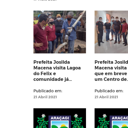
Prefeita Josilda
Prefeita Josil
Macena visita Lagoa
Macena visita
do Felix e
que em breve 
comunidade já
um Centro de
recebe benfeitorias
Convivência n
Assentamento
Publicado em:
Publicado em:
Preta
21 Abril 2021
21 Abril 2021