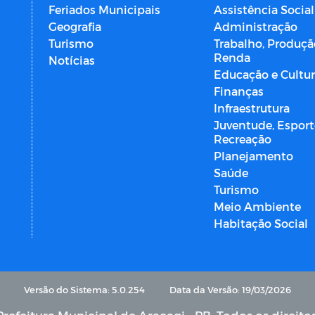
Feriados Municipais
Assistência Social
Geografia
Administração
Turismo
Trabalho, Produçã
Renda
Notícias
Educação e Cultu
Finanças
Infraestrutura
Juventude, Esport
Recreação
Planejamento
Saúde
Turismo
Meio Ambiente
Habitação Social
Versão do Sistema: 5.0.254
Data da Versão: 19/03/2026
refeitura Municipal de Araçagi - PB. Todos os direito