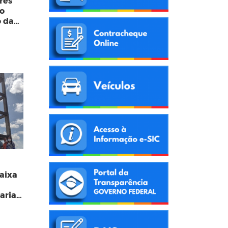
rês
io
o da
ES
aixa
aria