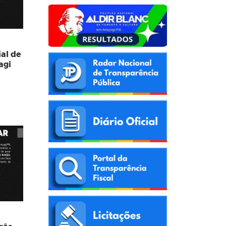
ial de
agi
es