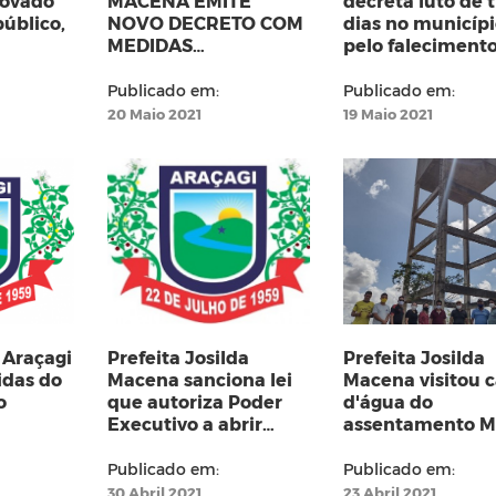
rovado
MACENA EMITE
decreta luto de t
úblico,
NOVO DECRETO COM
dias no municíp
MEDIDAS
pelo faleciment
EMERGENCIAIS NO
Senhora MATILD
COMBATE AO
MONTEIRO
Publicado em:
Publicado em:
CORONAVÍRUS
BARREIRO DE
20 Maio 2021
19 Maio 2021
ARAÚJO
 Araçagi
Prefeita Josilda
Prefeita Josilda
idas do
Macena sanciona lei
Macena visitou c
o
que autoriza Poder
d'água do
Executivo a abrir
assentamento M
crédito especial para
Preta e avaliou
compra de terrenos
possibilidade de
Publicado em:
Publicado em:
utiliza-la
30 Abril 2021
23 Abril 2021