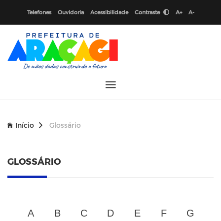
Telefones
Ouvidoria
Acessibilidade
Contraste
A+
A-
Início
Glossário
GLOSSÁRIO
A
B
C
D
E
F
G