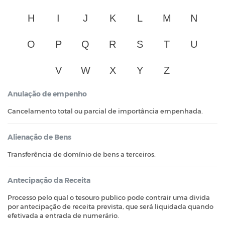
H
I
J
K
L
M
N
O
P
Q
R
S
T
U
V
W
X
Y
Z
Anulação de empenho
Cancelamento total ou parcial de importância empenhada.
Alienação de Bens
Transferência de domínio de bens a terceiros.
Antecipação da Receita
Processo pelo qual o tesouro publico pode contrair uma divida
por antecipação de receita prevista, que será liquidada quando
efetivada a entrada de numerário.