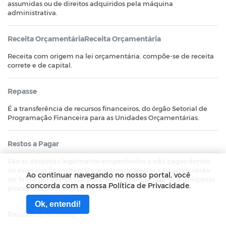
assumidas ou de direitos adquiridos pela máquina
administrativa.
Receita OrçamentáriaReceita Orçamentária
Receita com origem na lei orçamentária. compõe-se de receita
correte e de capital.
Repasse
É a transferência de recursos financeiros, do órgão Setorial de
Programação Financeira para as Unidades Orçamentárias.
Restos a Pagar
São as despesas legalmente empenhadas e não pagas dentro
do exercício financeiro. Os registros de Restos a Pagar deverão
Ao continuar navegando no nosso portal, você
ser feitos por exercício e por credor, distinguindo-se as despesas
concorda com a nossa Política de Privacidade.
processadas das não processadas.
Ok, entendi!
Resultado Nominal