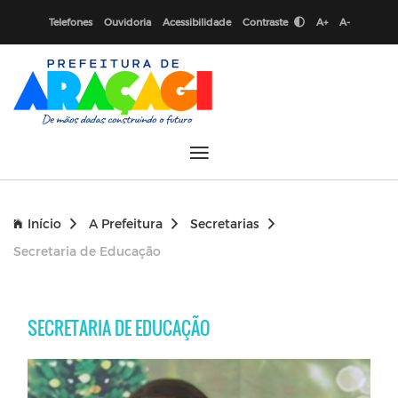
Telefones
Ouvidoria
Acessibilidade
Contraste
A+
A-
Início
A Prefeitura
Secretarias
Secretaria de Educação
SECRETARIA DE EDUCAÇÃO