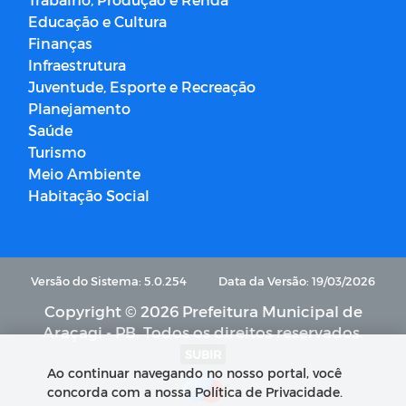
Educação e Cultura
Finanças
Infraestrutura
Juventude, Esporte e Recreação
Planejamento
Saúde
Turismo
Meio Ambiente
Habitação Social
Versão do Sistema: 5.0.254
Data da Versão: 19/03/2026
Copyright © 2026 Prefeitura Municipal de
Araçagi - PB. Todos os direitos reservados.
SUBIR
Ao continuar navegando no nosso portal, você
concorda com a nossa Política de Privacidade.