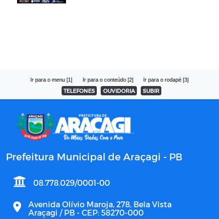
Ir para o menu [1]
Ir para o conteúdo [2]
Ir para o rodapé [3]
TELEFONES
OUVIDORIA
SUBIR
Prefeitura Municipal de Araçagi - PB
08.778.029/0001-00
Avenida Olívio Maroja, 278, Bela Vista
Araçagi / PB - CEP: 58270-000