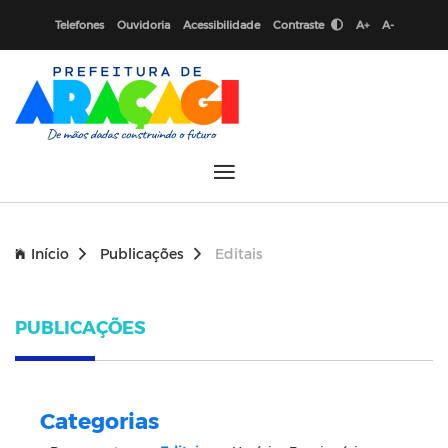
Telefones
Ouvidoria
Acessibilidade
Contraste
A+
A-
Início
Publicações
Editais
PUBLICAÇÕES
Categorias