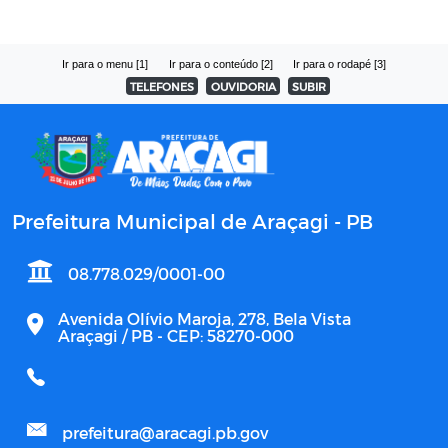
Ir para o menu [1]
Ir para o conteúdo [2]
Ir para o rodapé [3]
TELEFONES
OUVIDORIA
SUBIR
Prefeitura Municipal de Araçagi - PB
08.778.029/0001-00
Avenida Olívio Maroja, 278, Bela Vista
Araçagi / PB - CEP: 58270-000
prefeitura@aracagi.pb.gov