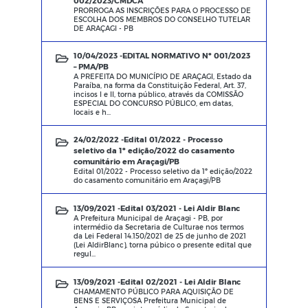
002/2023/CMDCA
PRORROGA AS INSCRIÇÕES PARA O PROCESSO DE
ESCOLHA DOS MEMBROS DO CONSELHO TUTELAR
DE ARAÇAGI - PB
10/04/2023 -
EDITAL NORMATIVO Nº 001/2023
– PMA/PB
A PREFEITA DO MUNICÍPIO DE ARAÇAGI, Estado da
Paraíba, na forma da Constituição Federal, Art. 37,
incisos I e II, torna público, através da COMISSÃO
ESPECIAL DO CONCURSO PÚBLICO, em datas,
locais e h...
24/02/2022 -
Edital 01/2022 - Processo
seletivo da 1º edição/2022 do casamento
comunitário em Araçagi/PB
Edital 01/2022 - Processo seletivo da 1º edição/2022
do casamento comunitário em Araçagi/PB
13/09/2021 -
Edital 03/2021 - Lei Aldir Blanc
A Prefeitura Municipal de Araçagi - PB, por
intermédio da Secretaria de Culturae nos termos
da Lei Federal 14.150/2021 de 25 de junho de 2021
(Lei AldirBlanc), torna púbico o presente edital que
regul...
13/09/2021 -
Edital 02/2021 - Lei Aldir Blanc
CHAMAMENTO PÚBLICO PARA AQUISIÇÃO DE
BENS E SERVIÇOSA Prefeitura Municipal de