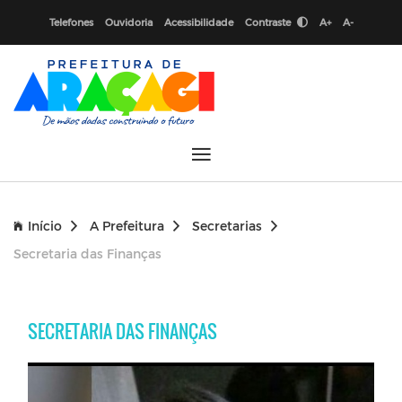
Telefones
Ouvidoria
Acessibilidade
Contraste
A+
A-
Início
A Prefeitura
Secretarias
Secretaria das Finanças
SECRETARIA DAS FINANÇAS