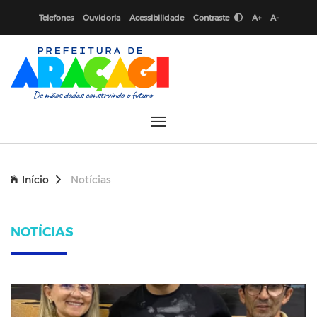
Telefones
Ouvidoria
Acessibilidade
Contraste
A+
A-
Início
Notícias
NOTÍCIAS