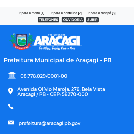
Ir para o menu [1]
Ir para o conteúdo [2]
Ir para o rodapé [3]
TELEFONES
OUVIDORIA
SUBIR
Prefeitura Municipal de Araçagi - PB
08.778.029/0001-00
Avenida Olívio Maroja, 278, Bela Vista
Araçagi / PB - CEP: 58270-000
prefeitura@aracagi.pb.gov