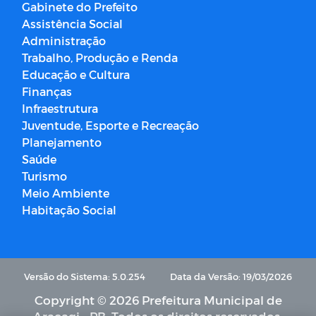
Gabinete do Prefeito
Assistência Social
Administração
Trabalho, Produção e Renda
Educação e Cultura
Finanças
Infraestrutura
Juventude, Esporte e Recreação
Planejamento
Saúde
Turismo
Meio Ambiente
Habitação Social
Versão do Sistema: 5.0.254
Data da Versão: 19/03/2026
Copyright © 2026 Prefeitura Municipal de
Araçagi - PB. Todos os direitos reservados.