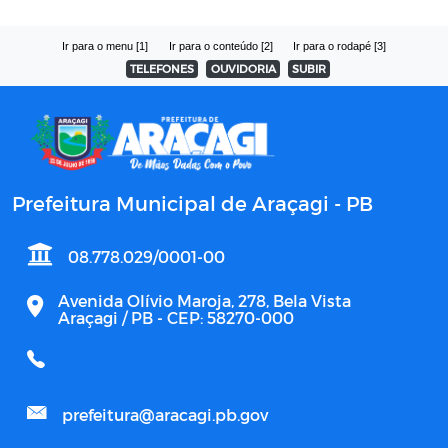
Ir para o menu [1]
Ir para o conteúdo [2]
Ir para o rodapé [3]
TELEFONES
OUVIDORIA
SUBIR
Prefeitura Municipal de Araçagi - PB
08.778.029/0001-00
Avenida Olívio Maroja, 278, Bela Vista
Araçagi / PB - CEP: 58270-000
prefeitura@aracagi.pb.gov