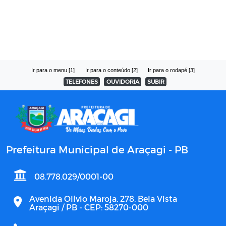
Ir para o menu [1]
Ir para o conteúdo [2]
Ir para o rodapé [3]
TELEFONES
OUVIDORIA
SUBIR
Prefeitura Municipal de Araçagi - PB
08.778.029/0001-00
Avenida Olívio Maroja, 278, Bela Vista
Araçagi / PB - CEP: 58270-000