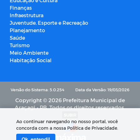
Educação e Cultura
Finanças
Infraestrutura
Juventude, Esporte e Recreação
Planejamento
Saúde
Turismo
Meio Ambiente
Habitação Social
Versão do Sistema: 5.0.254
Data da Versão: 19/03/2026
Copyright © 2026 Prefeitura Municipal de
Araçagi - PB. Todos os direitos reservados.
SUBIR
Ao continuar navegando no nosso portal, você
concorda com a nossa Política de Privacidade.
Ok, entendi!