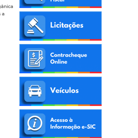
gânica
 a