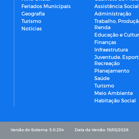
Feriados Municipais
Assistência Social
Geografia
Administração
Turismo
Trabalho, Produçã
Renda
Notícias
Educação e Cultu
Finanças
Infraestrutura
Juventude, Esport
Recreação
Planejamento
Saúde
Turismo
Meio Ambiente
Habitação Social
Versão do Sistema: 5.0.254
Data da Versão: 19/03/2026