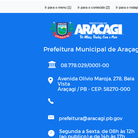
Ir para o menu [1]
Ir para o conteúdo [2]
Ir para o rodap
Prefeitura Municipal de Araçag
08.778.029/0001-00
Avenida Olívio Maroja, 278, Bela
Vista
Araçagi / PB - CEP: 58270-000
prefeitura@aracagi.pb.gov
Segunda a Sexta, de 08h às 12h
(ao publico) e de 14h às 17h