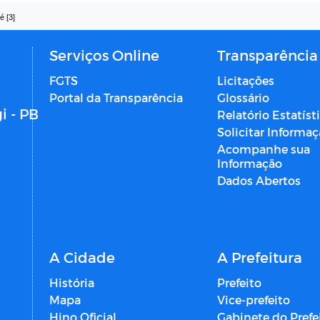
é [3]
Serviços Online
Transparência
FGTS
Licitações
Portal da Transparência
Glossário
i - PB
Relatório Estatíst
Solicitar Informa
Acompanhe sua
Informação
Dados Abertos
A Cidade
A Prefeitura
História
Prefeito
Mapa
Vice-prefeito
Hino Oficial
Gabinete do Prefe