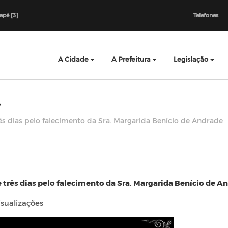
dapé [3]
Telefones
A Cidade
A Prefeitura
Legislação
três dias pelo falecimento da Sra. Margarida Benício de Andrade
de três dias pelo falecimento da Sra. Margarida Benício de A
isualizações