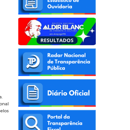
a.
ional
elos