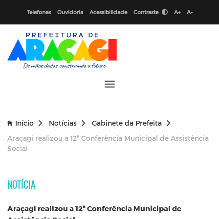
Telefones
Ouvidoria
Acessibilidade
Contraste
A+
A-
Início
Notícias
Gabinete da Prefeita
Araçagi realizou a 12ª Conferência Municipal de Assistência
Social
NOTÍCIA
Araçagi realizou a 12ª Conferência Municipal de