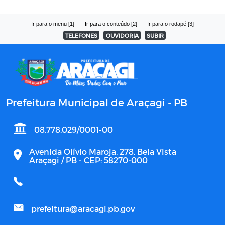
Ir para o menu [1]
Ir para o conteúdo [2]
Ir para o rodapé [3]
TELEFONES
OUVIDORIA
SUBIR
Prefeitura Municipal de Araçagi - PB
08.778.029/0001-00
Avenida Olívio Maroja, 278, Bela Vista
Araçagi / PB - CEP: 58270-000
prefeitura@aracagi.pb.gov