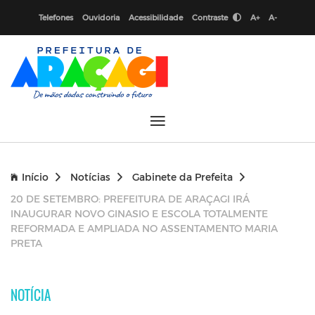
Telefones
Ouvidoria
Acessibilidade
Contraste
A+
A-
Início
Notícias
Gabinete da Prefeita
20 DE SETEMBRO: PREFEITURA DE ARAÇAGI IRÁ
INAUGURAR NOVO GINASIO E ESCOLA TOTALMENTE
REFORMADA E AMPLIADA NO ASSENTAMENTO MARIA
PRETA
NOTÍCIA