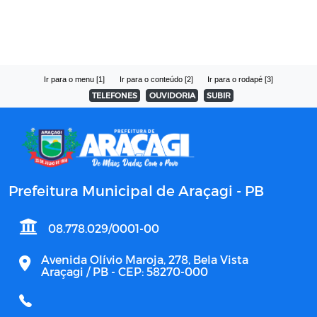
Ir para o menu [1]
Ir para o conteúdo [2]
Ir para o rodapé [3]
TELEFONES
OUVIDORIA
SUBIR
Prefeitura Municipal de Araçagi - PB
08.778.029/0001-00
Avenida Olívio Maroja, 278, Bela Vista
Araçagi / PB - CEP: 58270-000