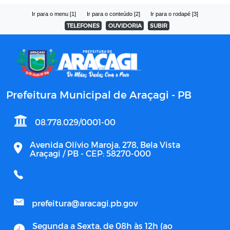
Ir para o menu [1]
Ir para o conteúdo [2]
Ir para o rodapé [3]
TELEFONES
OUVIDORIA
SUBIR
Prefeitura Municipal de Araçagi - PB
08.778.029/0001-00
Avenida Olívio Maroja, 278, Bela Vista
Araçagi / PB - CEP: 58270-000
prefeitura@aracagi.pb.gov
Segunda a Sexta, de 08h às 12h (ao