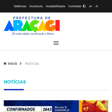
Telefones
Ouvidoria
Acessibilidade
Contraste
A+
A-
Início
Notícias
NOTÍCIAS