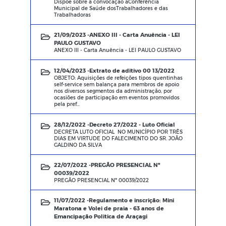
Dispõe sobre a convocação aConferência
Municipal de Saúde dosTrabalhadores e das
Trabalhadoras
21/09/2023 -
ANEXO III - Carta Anuência - LEI
PAULO GUSTAVO
ANEXO III - Carta Anuência - LEI PAULO GUSTAVO
12/04/2023 -
Extrato de aditivo 00 13/2022
OBJETO: Aquisições de refeições tipos quentinhas
self-service sem balança para membros de apoio
nos diversos segmentos da administração, por
ocasiões de participação em eventos promovidos
pela pref...
28/12/2022 -
Decreto 27/2022 - Luto Oficial
DECRETA LUTO OFICIAL NO MUNICÍPIO POR TRÊS
DIAS EM VIRTUDE DO FALECIMENTO DO SR. JOÃO
GALDINO DA SILVA
22/07/2022 -
PREGÃO PRESENCIAL Nº
00039/2022
PREGÃO PRESENCIAL Nº 00039/2022
11/07/2022 -
Regulamento e inscrição: Mini
Maratona e Volei de praia - 63 anos de
Emancipação Politica de Araçagi