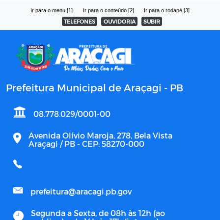
Ir para o menu [1]
Ir para o conteúdo [2]
Ir para o rodapé [3]
TELEFONES
OUVIDORIA
SUBIR
Prefeitura Municipal de Araçagi - PB
08.778.029/0001-00
Avenida Olívio Maroja, 278, Bela Vista
Araçagi / PB - CEP: 58270-000
prefeitura@aracagi.pb.gov
Segunda a Sexta, de 08h às 12h (ao