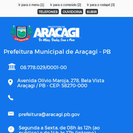
Ir para o menu [1]
Ir para o conteúdo [2]
Ir para o rodapé [3]
TELEFONES
OUVIDORIA
SUBIR
Prefeitura Municipal de Araçagi - PB
08.778.029/0001-00
Avenida Olívio Maroja, 278, Bela Vista
Araçagi / PB - CEP: 58270-000
prefeitura@aracagi.pb.gov
Segunda a Sexta, de 08h às 12h (ao
publico) e de 14h às 17h (interno)