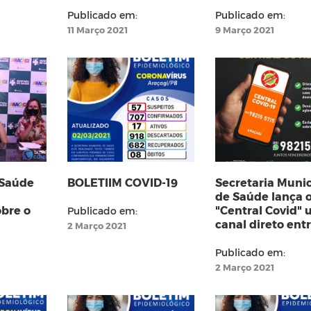
Publicado em:
Publicado em:
11 Março 2021
9 Março 2021
 Saúde
BOLETIIM COVID-19
Secretaria Munic
de Saúde lança 
obre o
"Central Covid"
Publicado em:
canal direto ent
2 Março 2021
em
população e
profissionais de
Publicado em:
2 Março 2021