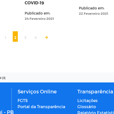
COVID-19
Publicado em:
Publicado em:
22 Fevereiro 2021
24 Fevereiro 2021
1
2
3
4
é [3]
Serviços Online
Transparência
FGTS
Licitações
Portal da Transparência
Glossário
i - PB
Relatório Estatíst