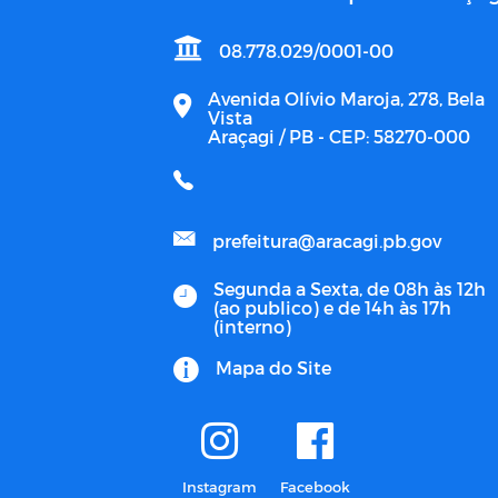
08.778.029/0001-00
Avenida Olívio Maroja, 278, Bela
Vista
Araçagi / PB - CEP: 58270-000
prefeitura@aracagi.pb.gov
Segunda a Sexta, de 08h às 12h
(ao publico) e de 14h às 17h
(interno)
Mapa do Site
Instagram
Facebook