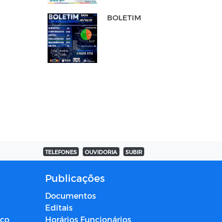
BOLETIM
TELEFONES
OUVIDORIA
SUBIR
Publicações
Documentos
Editais
ico
Horários Funcionários