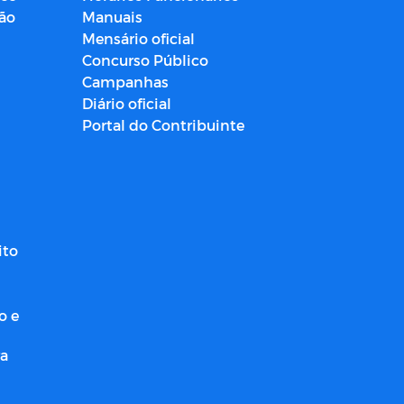
ção
Manuais
Mensário oficial
Concurso Público
Campanhas
Diário oficial
Portal do Contribuinte
ito
o e
ra