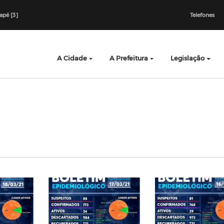
dapé [3]
Telefones
A Cidade
A Prefeitura
Legislação