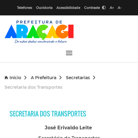
Telefones
Ouvidoria
Acessibilidade
Contraste
A+
A-
Início
A Prefeitura
Secretarias
Secretaria dos Transportes
SECRETARIA DOS TRANSPORTES
José Erivaldo Leite
Secretário de Transportes