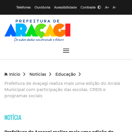
Telefones
Ouvidoria
Acessibilidade
Contraste
A+
A-
Início
Notícias
Educação
Prefeitura de Araçagi realiza mais uma edição do Arraiá
Municipal com participação das escolas, CREIS e
programas sociais
NOTÍCIA
Prefeitura de Araçagi realiza mais uma edição do