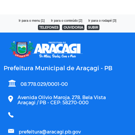
Ir para o menu [1]
Ir para o conteúdo [2]
Ir para o rodapé [3]
TELEFONES
OUVIDORIA
SUBIR
Prefeitura Municipal de Araçagi - PB
08.778.029/0001-00
Avenida Olívio Maroja, 278, Bela Vista
Araçagi / PB - CEP: 58270-000
prefeitura@aracagi.pb.gov