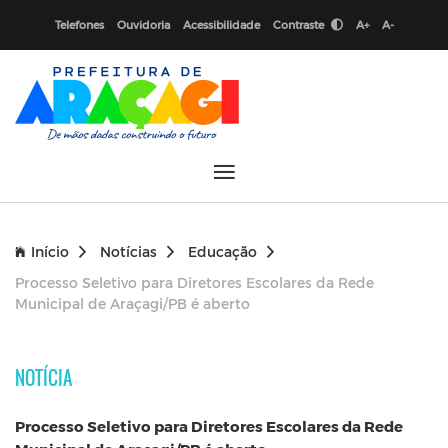
Telefones
Ouvidoria
Acessibilidade
Contraste
A+
A-
Início
Notícias
Educação
Processo Seletivo para Diretores Escolares da Rede
Municipal de Araçagi/PB é aberto
NOTÍCIA
Processo Seletivo para Diretores Escolares da Rede