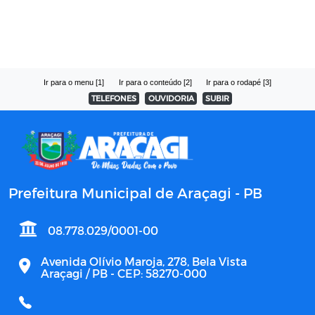
Ir para o menu [1]
Ir para o conteúdo [2]
Ir para o rodapé [3]
TELEFONES
OUVIDORIA
SUBIR
Prefeitura Municipal de Araçagi - PB
08.778.029/0001-00
Avenida Olívio Maroja, 278, Bela Vista
Araçagi / PB - CEP: 58270-000