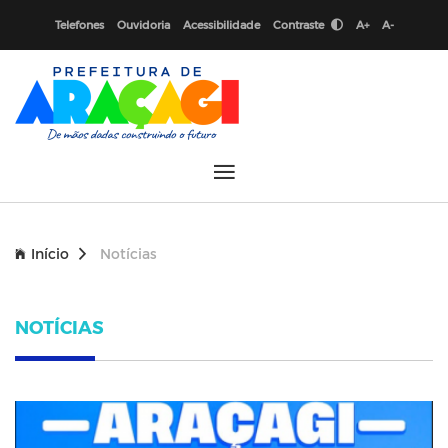
Telefones
Ouvidoria
Acessibilidade
Contraste
A+
A-
Início
Notícias
NOTÍCIAS