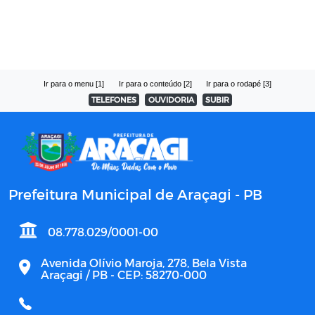
Ir para o menu [1]
Ir para o conteúdo [2]
Ir para o rodapé [3]
TELEFONES
OUVIDORIA
SUBIR
Prefeitura Municipal de Araçagi - PB
08.778.029/0001-00
Avenida Olívio Maroja, 278, Bela Vista
Araçagi / PB - CEP: 58270-000