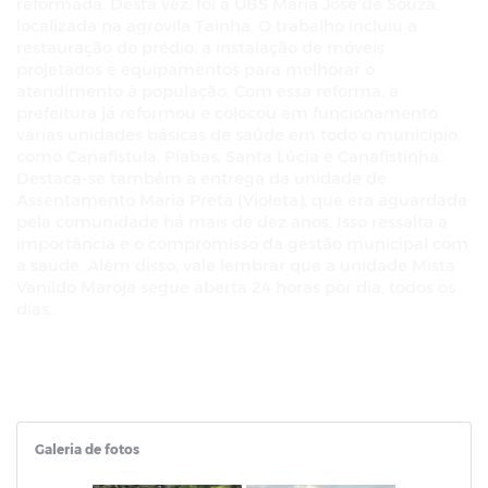
reformada. Desta vez, foi a UBS Maria José de Souza,
localizada na agrovila Tainha. O trabalho incluiu a
restauração do prédio, a instalação de móveis
projetados e equipamentos para melhorar o
atendimento à população. Com essa reforma, a
prefeitura já reformou e colocou em funcionamento
várias unidades básicas de saúde em todo o município,
como Canafistula, Piabas, Santa Lúcia e Canafistinha.
Destaca-se também a entrega da unidade de
Assentamento Maria Preta (Violeta), que era aguardada
pela comunidade há mais de dez anos. Isso ressalta a
importância e o compromisso da gestão municipal com
a saúde. Além disso, vale lembrar que a unidade Mista
Vanildo Maroja segue aberta 24 horas por dia, todos os
dias.
Galeria de fotos