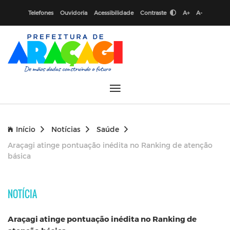
Telefones
Ouvidoria
Acessibilidade
Contraste
A+
A-
Início
Notícias
Saúde
Araçagi atinge pontuação inédita no Ranking de atenção
básica
NOTÍCIA
Araçagi atinge pontuação inédita no Ranking de