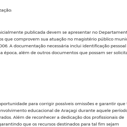
zação:
 inicialmente publicada devem se apresentar no Departamen
os que comprovem sua atuação no magistério público munic
2006. A documentação necessária inclui identificação pessoa
 na época, além de outros documentos que possam ser solicit
rtunidade para corrigir possíveis omissões e garantir que
envolvimento educacional de Araçagi durante aquele períod
dos. Além de reconhecer a dedicação dos profissionais de
garantindo que os recursos destinados para tal fim sejam