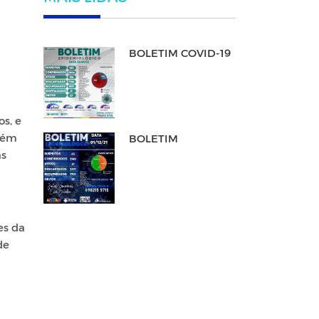
BOLETIM COVID-19
os, e
Além
BOLETIM
as
es da
de