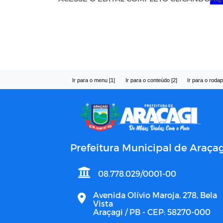
Ir para o menu [1]
Ir para o conteúdo [2]
Ir para o rodap
Prefeitura Municipal de Araçag
08.778.029/0001-00
Avenida Olívio Maroja, 278, Bela
Vista
Araçagi / PB - CEP: 58270-000