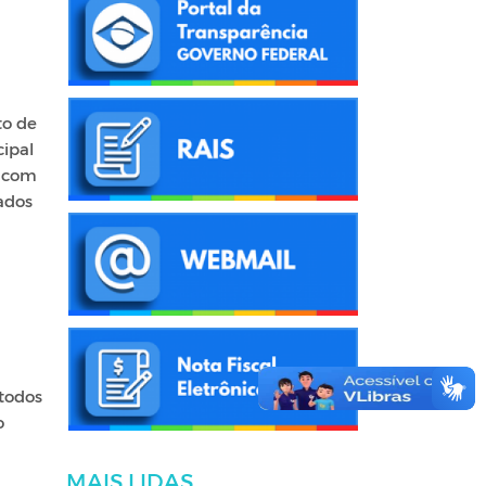
to de
ipal
l com
ados
 todos
o
MAIS LIDAS