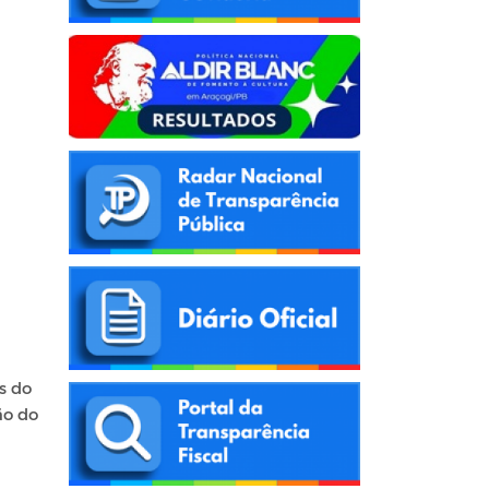
s do
ão do