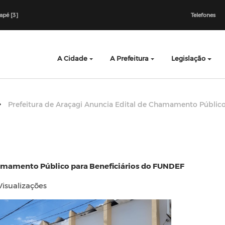
dapé [3]
Telefones
A Cidade
A Prefeitura
Legislação
Prefeitura de Araçagi Anuncia Edital de Chamamento Públic
hamamento Público para Beneficiários do FUNDEF
Visualizações