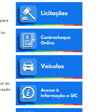
 para
 ou
nal do
ucação