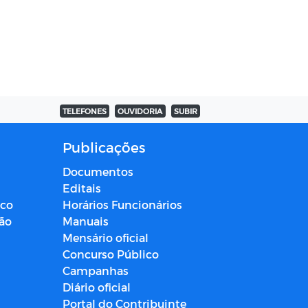
TELEFONES
OUVIDORIA
SUBIR
Publicações
Documentos
Editais
ico
Horários Funcionários
ção
Manuais
Mensário oficial
Concurso Público
Campanhas
Diário oficial
Portal do Contribuinte