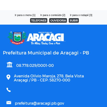
Ir para o menu [1]
Ir para o conteúdo [2]
Ir para o rodapé [3]
TELEFONES
OUVIDORIA
SUBIR
Prefeitura Municipal de Araçagi - PB
08.778.029/0001-00
Avenida Olívio Maroja, 278, Bela Vista
Araçagi / PB - CEP: 58270-000
prefeitura@aracagi.pb.gov