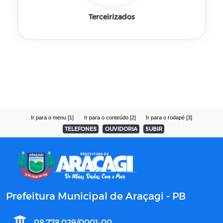
Terceirizados
Ir para o menu [1]
Ir para o conteúdo [2]
Ir para o rodapé [3]
TELEFONES
OUVIDORIA
SUBIR
Prefeitura Municipal de Araçagi - PB
08.778.029/0001-00