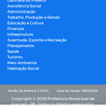
Gabinete do Prefeito
Assistência Social
Administração
Trabalho, Produção e Renda
Educação e Cultura
Finanças
Infraestrutura
Juventude, Esporte e Recreação
Planejamento
Saúde
Turismo
Meio Ambiente
Habitação Social
Versão do Sistema: 5.0.254
Data da Versão: 19/03/2026
Copyright © 2026 Prefeitura Municipal de
Araçagi - PB. Todos os direitos reservados.