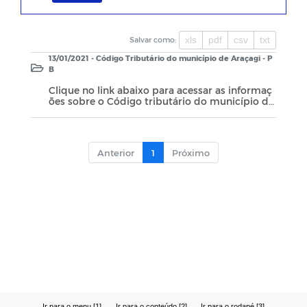
xls
pdf
csv
txt
Salvar como:
13/01/2021 - Código Tributário do município de Araçagi - P
B
Clique no link abaixo para acessar as informaç
ões sobre o Código tributário do município de
Araçagi-PB
Anterior
1
Próximo
Ir para o menu [1]
Ir para o conteúdo [2]
Ir para o rodapé [3]