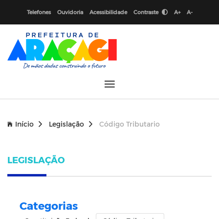
Telefones
Ouvidoria
Acessibilidade
Contraste
A+
A-
Início
Legislação
Código Tributario
LEGISLAÇÃO
Categorias