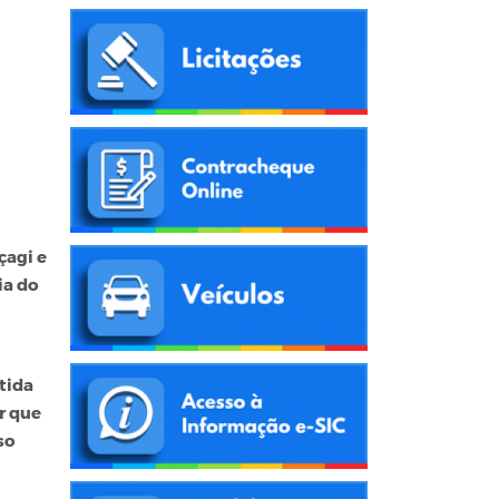
çagi e
ia do
tida
r que
so