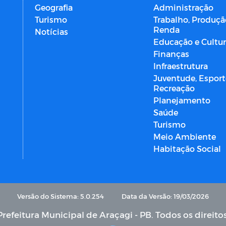
Geografia
Administração
Turismo
Trabalho, Produçã
Renda
Notícias
Educação e Cultu
Finanças
Infraestrutura
Juventude, Esport
Recreação
Planejamento
Saúde
Turismo
Meio Ambiente
Habitação Social
Versão do Sistema: 5.0.254
Data da Versão: 19/03/2026
refeitura Municipal de Araçagi - PB. Todos os direito