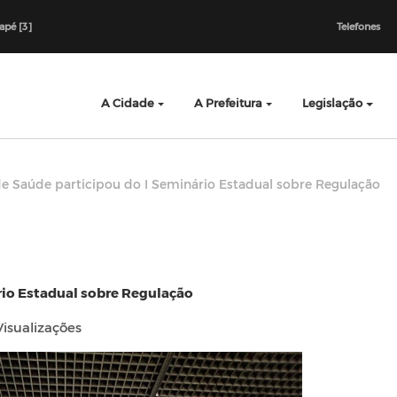
dapé [3]
Telefones
A Cidade
A Prefeitura
Legislação
de Saúde participou do I Seminário Estadual sobre Regulação
rio Estadual sobre Regulação
isualizações