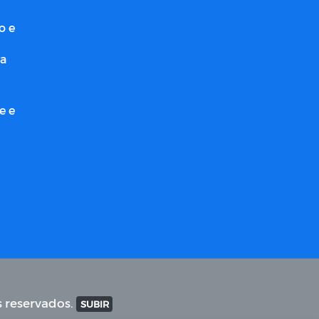
o e
ra
e e
s reservados.
SUBIR