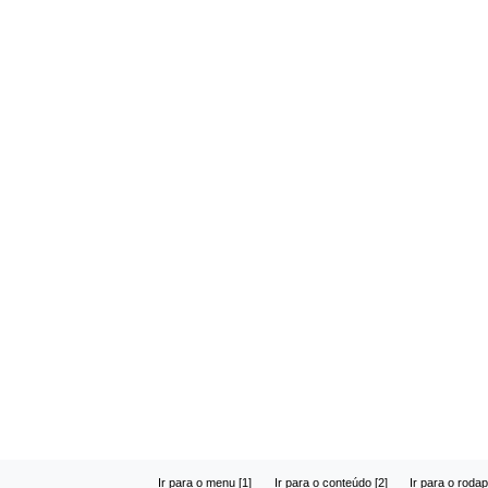
Ir para o menu [1]
Ir para o conteúdo [2]
Ir para o rodap