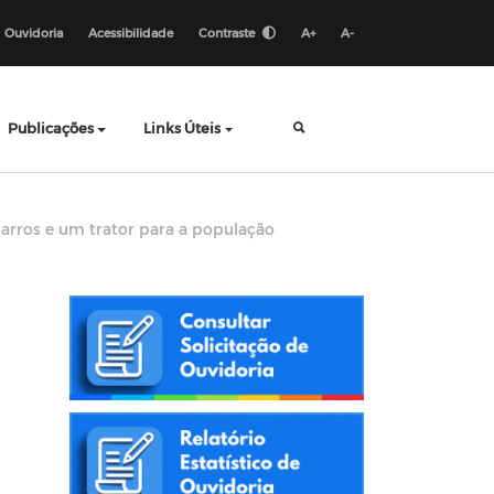
Ouvidoria
Acessibilidade
Contraste
A+
A-
Publicações
Links Úteis
carros e um trator para a população