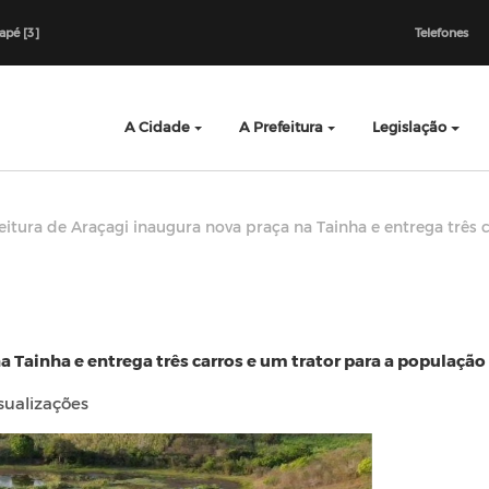
dapé [3]
Telefones
A Cidade
A Prefeitura
Legislação
eitura de Araçagi inaugura nova praça na Tainha e entrega três 
a Tainha e entrega três carros e um trator para a população
sualizações