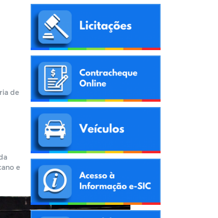
ria de
lda
cano e