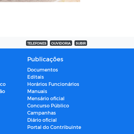
TELEFONES
OUVIDORIA
SUBIR
Publicações
Documentos
Editais
ico
Horários Funcionários
ção
Manuais
Mensário oficial
Concurso Público
Campanhas
Diário oficial
Portal do Contribuinte