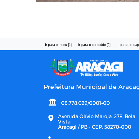
Ir para o menu [1]
Ir para o conteúdo [2]
Ir para o rodap
Prefeitura Municipal de Araçag
08.778.029/0001-00
Avenida Olívio Maroja, 278, Bela
Vista
Araçagi / PB - CEP: 58270-000