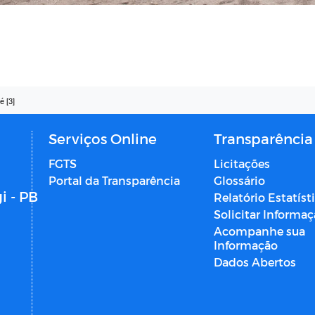
é [3]
Serviços Online
Transparência
FGTS
Licitações
Portal da Transparência
Glossário
i - PB
Relatório Estatíst
Solicitar Informa
Acompanhe sua
Informação
Dados Abertos