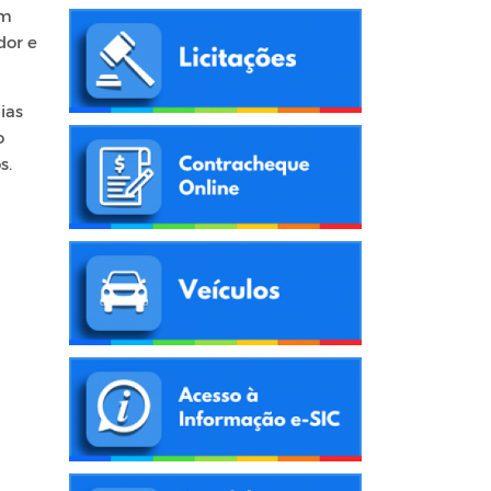
em
dor e
ias
o
s.