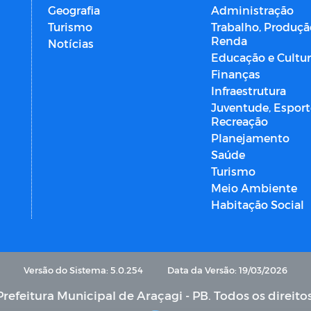
Geografia
Administração
Turismo
Trabalho, Produçã
Renda
Notícias
Educação e Cultu
Finanças
Infraestrutura
Juventude, Esport
Recreação
Planejamento
Saúde
Turismo
Meio Ambiente
Habitação Social
Versão do Sistema: 5.0.254
Data da Versão: 19/03/2026
refeitura Municipal de Araçagi - PB. Todos os direito