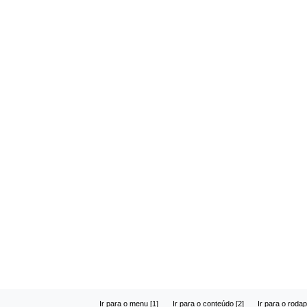
Ir para o menu [1]
Ir para o conteúdo [2]
Ir para o rodap