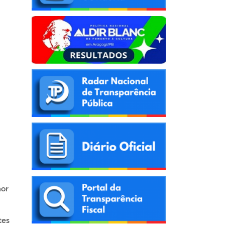
hor
tes