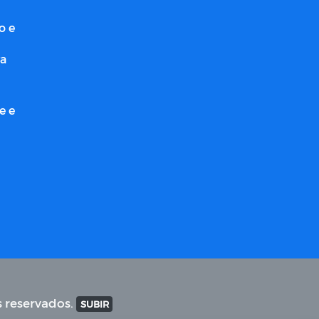
o e
ra
e e
s reservados.
SUBIR