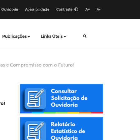
Ouvidoria
Acessibilidade
Contraste
A+
A-
Publicações
Links Úteis
rnas e Compromisso com o Futuro!
o!