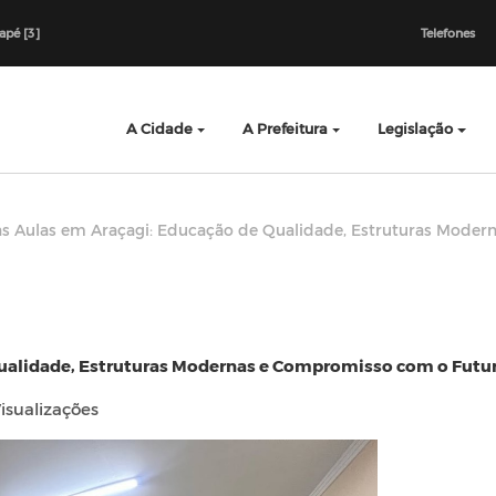
dapé [3]
Telefones
A Cidade
A Prefeitura
Legislação
das Aulas em Araçagi: Educação de Qualidade, Estruturas Mode
Qualidade, Estruturas Modernas e Compromisso com o Futur
isualizações