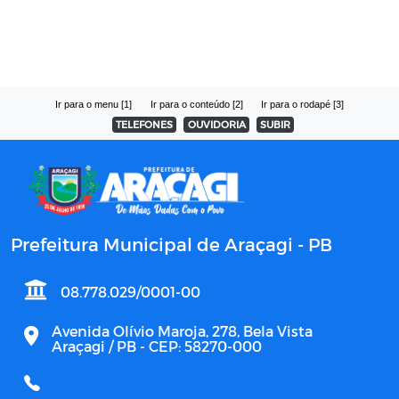
Ir para o menu [1]
Ir para o conteúdo [2]
Ir para o rodapé [3]
TELEFONES
OUVIDORIA
SUBIR
Prefeitura Municipal de Araçagi - PB
08.778.029/0001-00
Avenida Olívio Maroja, 278, Bela Vista
Araçagi / PB - CEP: 58270-000