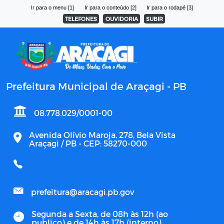
Ir para o menu [1]
Ir para o conteúdo [2]
Ir para o rodapé [3]
TELEFONES
OUVIDORIA
SUBIR
Prefeitura Municipal de Araçagi - PB
08.778.029/0001-00
Avenida Olívio Maroja, 278, Bela Vista
Araçagi / PB - CEP: 58270-000
prefeitura@aracagi.pb.gov
Segunda a Sexta, de 08h às 12h (ao
publico) e de 14h às 17h (interno)