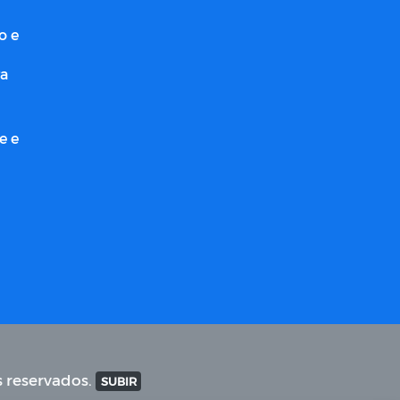
o e
ra
e e
s reservados.
SUBIR