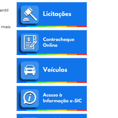
antil
o mais