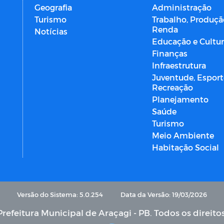
Geografia
Administração
Turismo
Trabalho, Produçã
Renda
Notícias
Educação e Cultu
Finanças
Infraestrutura
Juventude, Esport
Recreação
Planejamento
Saúde
Turismo
Meio Ambiente
Habitação Social
Versão do Sistema: 5.0.254
Data da Versão: 19/03/2026
refeitura Municipal de Araçagi - PB. Todos os direito