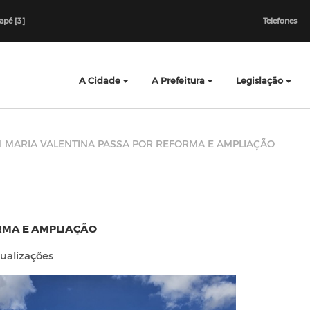
dapé [3]
Telefones
A Cidade
A Prefeitura
Legislação
I MARIA VALENTINA PASSA POR REFORMA E AMPLIAÇÃO
RMA E AMPLIAÇÃO
ualizações