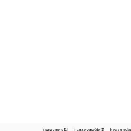
Ir para o menu [1]
Ir para o conteúdo [2]
Ir para o rodap