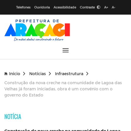
Telefones
Ouvidoria
Acessibilidade
Contraste
A+
A-
Início
Notícias
Infraestrutura
Construção da nova creche na comunidade de Lagoa das
Velhas já foram iniciadas, obra é um convénio com o
governo do Estado
NOTÍCIA
Construção da nova creche na comunidade de Lagoa