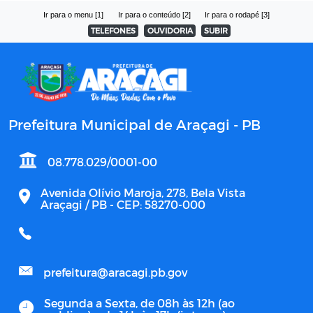
Ir para o menu [1]
Ir para o conteúdo [2]
Ir para o rodapé [3]
TELEFONES
OUVIDORIA
SUBIR
Prefeitura Municipal de Araçagi - PB
08.778.029/0001-00
Avenida Olívio Maroja, 278, Bela Vista
Araçagi / PB - CEP: 58270-000
prefeitura@aracagi.pb.gov
Segunda a Sexta, de 08h às 12h (ao