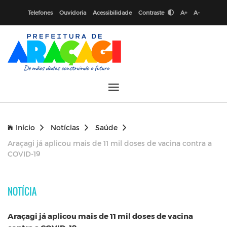
Telefones
Ouvidoria
Acessibilidade
Contraste
A+
A-
Início
Notícias
Saúde
Araçagi já aplicou mais de 11 mil doses de vacina contra a
COVID-19
NOTÍCIA
Araçagi já aplicou mais de 11 mil doses de vacina