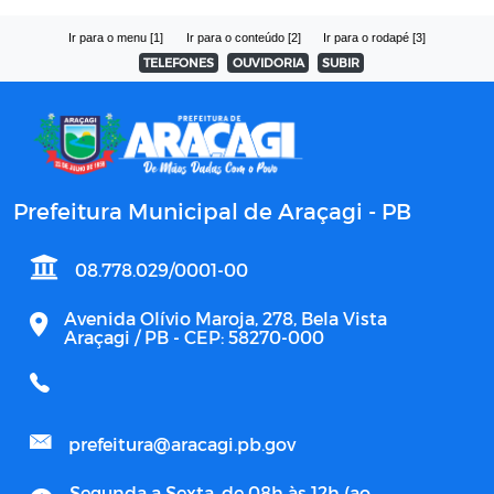
Ir para o menu [1]
Ir para o conteúdo [2]
Ir para o rodapé [3]
TELEFONES
OUVIDORIA
SUBIR
Prefeitura Municipal de Araçagi - PB
08.778.029/0001-00
Avenida Olívio Maroja, 278, Bela Vista
Araçagi / PB - CEP: 58270-000
prefeitura@aracagi.pb.gov
Segunda a Sexta, de 08h às 12h (ao