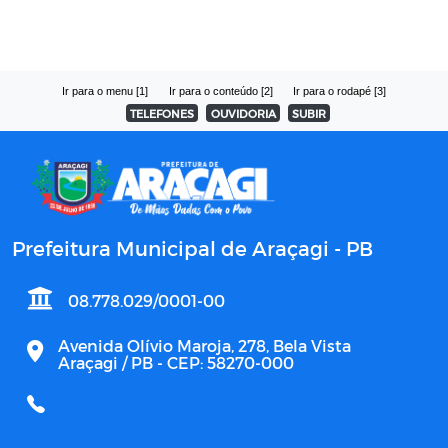
Ir para o menu [1]
Ir para o conteúdo [2]
Ir para o rodapé [3]
TELEFONES
OUVIDORIA
SUBIR
Prefeitura Municipal de Araçagi - PB
08.778.029/0001-00
Avenida Olívio Maroja, 278, Bela Vista
Araçagi / PB - CEP: 58270-000