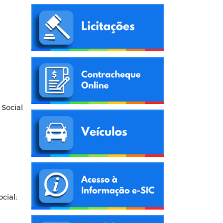
 Social
cial;