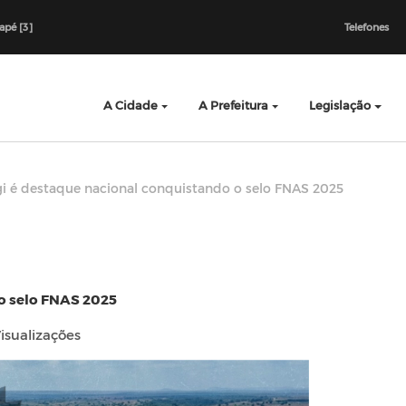
dapé [3]
Telefones
A Cidade
A Prefeitura
Legislação
i é destaque nacional conquistando o selo FNAS 2025
o selo FNAS 2025
isualizações