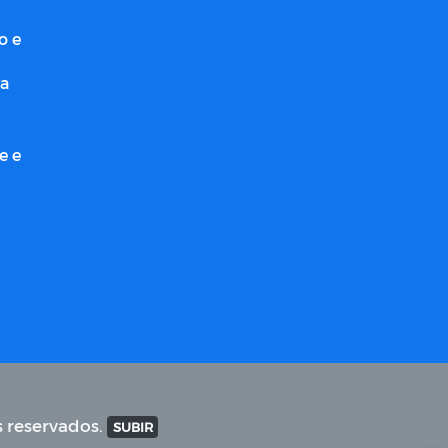
o e
ra
e e
s reservados.
SUBIR