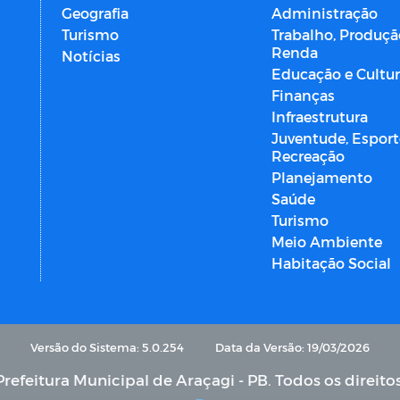
Geografia
Administração
Turismo
Trabalho, Produçã
Renda
Notícias
Educação e Cultu
Finanças
Infraestrutura
Juventude, Esport
Recreação
Planejamento
Saúde
Turismo
Meio Ambiente
Habitação Social
Versão do Sistema: 5.0.254
Data da Versão: 19/03/2026
refeitura Municipal de Araçagi - PB. Todos os direito