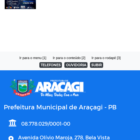
Ir para o menu [1]
Ir para o conteúdo [2]
Ir para o rodapé [3]
TELEFONES
OUVIDORIA
SUBIR
Prefeitura Municipal de Araçagi - PB
08.778.029/0001-00
Avenida Olívio Maroja, 278, Bela Vista