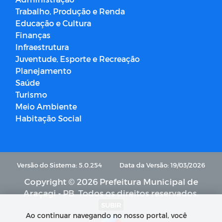
Trabalho, Produção e Renda
Educação e Cultura
Finanças
Infraestrutura
Juventude, Esporte e Recreação
Planejamento
Saúde
Turismo
Meio Ambiente
Habitação Social
Versão do Sistema: 5.0.254
Data da Versão: 19/03/2026
Copyright © 2026 Prefeitura Municipal de
Araçagi - PB. Todos os direitos reservados.
SUBIR
Ao continuar navegando no nosso portal, você