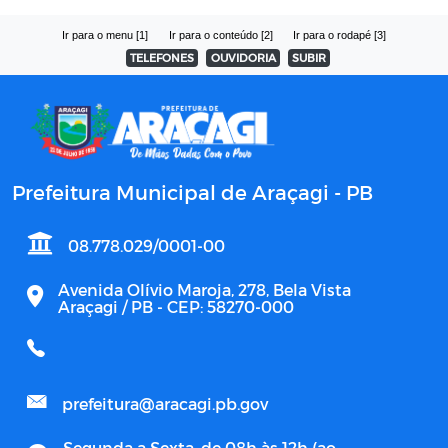
Ir para o menu [1]
Ir para o conteúdo [2]
Ir para o rodapé [3]
TELEFONES
OUVIDORIA
SUBIR
Prefeitura Municipal de Araçagi - PB
08.778.029/0001-00
Avenida Olívio Maroja, 278, Bela Vista
Araçagi / PB - CEP: 58270-000
prefeitura@aracagi.pb.gov
Segunda a Sexta, de 08h às 12h (ao