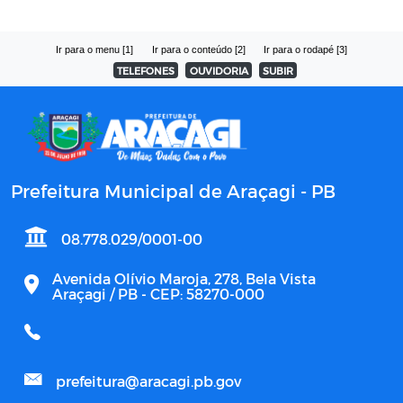
Ir para o menu [1]
Ir para o conteúdo [2]
Ir para o rodapé [3]
TELEFONES
OUVIDORIA
SUBIR
Prefeitura Municipal de Araçagi - PB
08.778.029/0001-00
Avenida Olívio Maroja, 278, Bela Vista
Araçagi / PB - CEP: 58270-000
prefeitura@aracagi.pb.gov