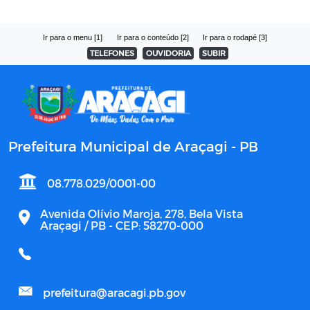
Ir para o menu [1]
Ir para o conteúdo [2]
Ir para o rodapé [3]
TELEFONES
OUVIDORIA
SUBIR
Prefeitura Municipal de Araçagi - PB
08.778.029/0001-00
Avenida Olívio Maroja, 278, Bela Vista
Araçagi / PB - CEP: 58270-000
prefeitura@aracagi.pb.gov