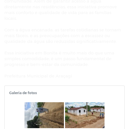
comunidade. Além de garantir acesso a água
diretamente nas residências, essa iniciativa promove
mais conforto e qualidade de vida para as famílias
locais.
Com a água encanada, as tarefas cotidianas se tornam
mais fáceis, e as preocupações com a escassez ou
qualidade da água são reduzidas significativamente.
Essa iniciativa em Bonita é muito mais do que uma
simples comodidade; é um passo fundamental de
progresso e bem-estar da comunidade.
Prefeitura Municipal de Araçagi
Galeria de fotos