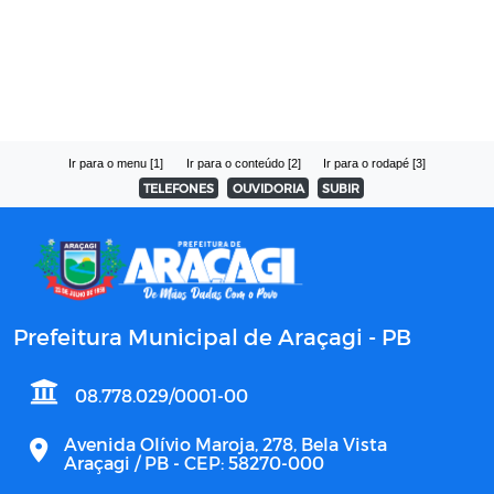
Ir para o menu [1]
Ir para o conteúdo [2]
Ir para o rodapé [3]
TELEFONES
OUVIDORIA
SUBIR
Prefeitura Municipal de Araçagi - PB
08.778.029/0001-00
Avenida Olívio Maroja, 278, Bela Vista
Araçagi / PB - CEP: 58270-000