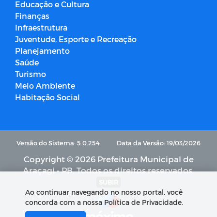
Educação e Cultura
Finanças
Infraestrutura
Juventude, Esporte e Recreação
Planejamento
Saúde
Turismo
Meio Ambiente
Habitação Social
Versão do Sistema: 5.0.254
Data da Versão: 19/03/2026
Copyright © 2026 Prefeitura Municipal de
Araçagi - PB. Todos os direitos reservados.
SUBIR
Ao continuar navegando no nosso portal, você
concorda com a nossa Política de Privacidade.