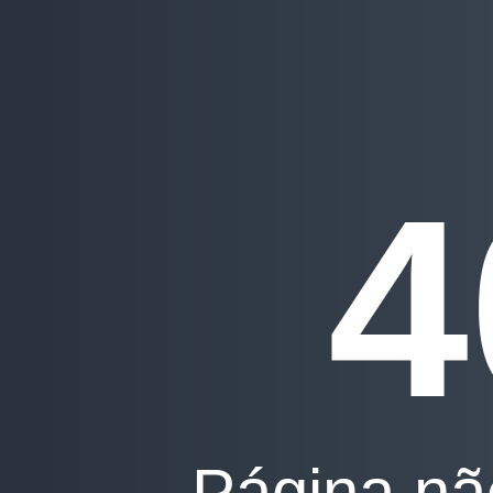
4
Página nã